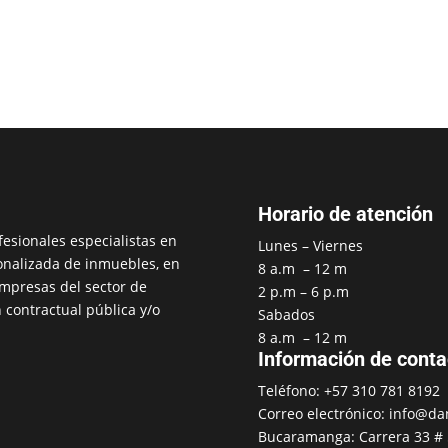
Horario de atención
esionales especialistas en
Lunes – Viernes
onalizada de inmuebles, en
8 a.m – 12 m
empresas del sector de
2 p.m – 6 p.m
n contractual pública y/o
Sabados
8 a.m – 12 m
Información de conta
Teléfono: +57 310 781 8192
Correo electrónico: info@da
Bucaramanga: Carrera 33 #