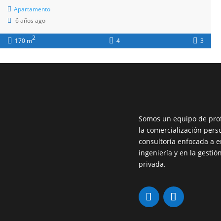
Apartamento
6 años ago
2
170 m
4
3
Entradas recientes
Apartamento Boloqui Bucaramanga
Somos un equipo de prof
Santander
la comercialización pers
consultoría enfocada a 
Finca ganadera Villavicencio Meta
ingeniería y en la gestió
con lago
privada.
Penthouse panorámico Usaquén
Bogotá con terraza
Local comercial Bocagrande
Cartagena frente playa