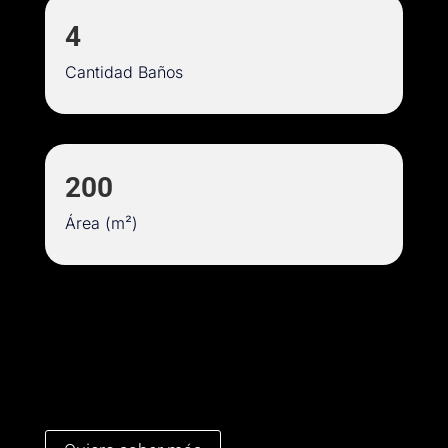
4
Cantidad Baños
200
Área (m²)